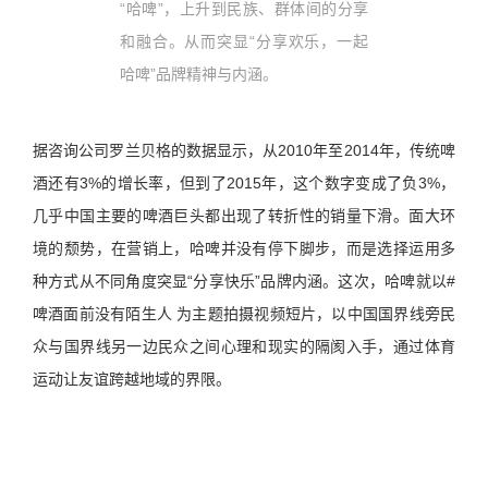
“哈啤”，上升到民族、群体间的分享
和融合。从而突显“
分享欢乐，一起
哈啤
”品牌精神与
内涵。
据咨询公司罗兰贝格的数据显示，从2010年至2014年，传统啤
酒还有3%的增长率，但到了2015年，这个数字变成了负3%，
几乎中国主要的啤酒巨头都出现了转折性的销量下滑。面大环
境的颓势，在营销上，哈啤并没有停下脚步，而是选择运用多
种方式从不同角度突显“分享快乐”品牌内涵。这次，哈啤就
以#
啤酒面前没有陌生人 为主题拍摄视频短片，以中国国界线旁民
众与国界线另一边民众之间
心理和现实的隔阂入手，
通过体育
运动让友谊跨越地域的界限。