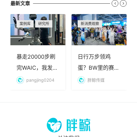
最新文章


案例库
研究所
新消费观察
暴走20000步刷
日行万步领鸡
完WAIC，我发现
蛋？BW里的赛博
AI最赚钱的不是
朝圣，藏着品牌
pangjing0204
胖鲸传媒
算力
年轻化的密码