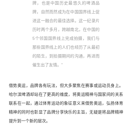
牌，也是中国历史最悠久的啤酒品
牌，自然而然成为在中国国界线上促
进这一融合的最佳选择。这一纪录片
历时两个多月，跨越南北，在中国的
5个邻国国界线上完成拍摄，我们与
那些国界线上的人们也经历了从最初
的陌生，到拍摄期间的沟通，再进而
催生出了友情。”
借势奥运，品牌各有玩法，但大多聚焦在赛事或运动员身上。
哈尔滨啤酒却站在了更高的维度，
将奥运精神与国家间的关系
联系在一起，通过体育运动的象征意义来借势奥运，弘扬体育
精神的同时也彰显了品牌分享快乐的主旨，无疑是将品牌精神
提升到一个新的层次。