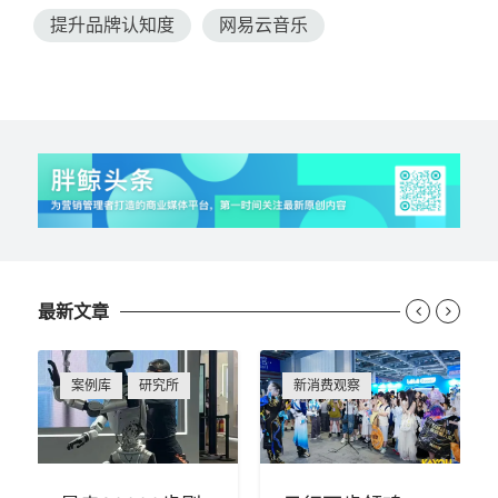
提升品牌认知度
网易云音乐
最新文章


案例库
研究所
新消费观察
暴走20000步刷
日行万步领鸡