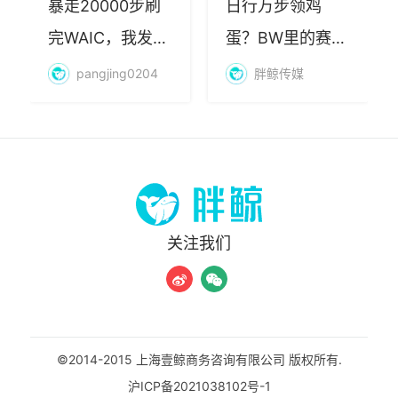
完WAIC，我发现
蛋？BW里的赛博
AI最赚钱的不是
朝圣，藏着品牌
pangjing0204
胖鲸传媒
算力
年轻化的密码
关注我们
©2014-2015 上海壹鲸商务咨询有限公司 版权所有.
沪ICP备2021038102号-1