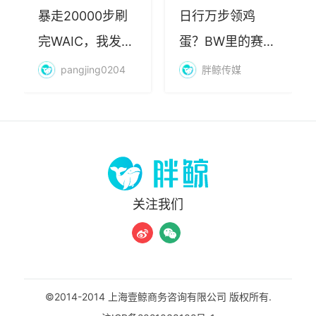
暴走20000步刷
日行万步领鸡
完WAIC，我发现
蛋？BW里的赛博
AI最赚钱的不是
朝圣，藏着品牌
pangjing0204
胖鲸传媒
算力
年轻化的密码
关注我们
©2014-2014 上海壹鲸商务咨询有限公司 版权所有.