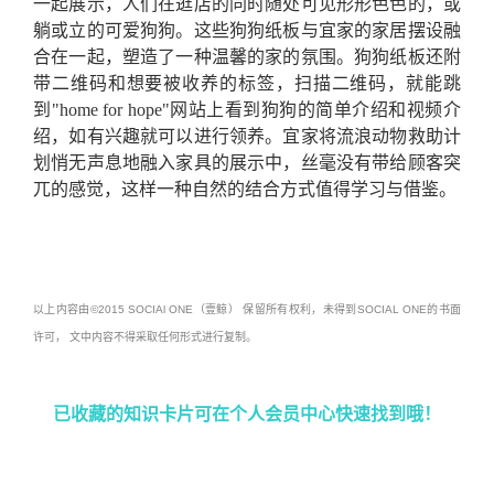
一起展示，人们在逛店的同时随处可见形形色色的，或
躺或立的可爱狗狗。这些狗狗纸板与宜家的家居摆设融
合在一起，塑造了一种温馨的家的氛围。狗狗纸板还附
带二维码和想要被收养的标签，扫描二维码，就能跳
到"home for hope"网站上看到狗狗的简单介绍和视频介
绍，如有兴趣就可以进行领养。宜家将流浪动物救助计
划悄无声息地融入家具的展示中，丝毫没有带给顾客突
兀的感觉，这样一种自然的结合方式值得学习与借鉴。
以上内容由©2015 SOCIAl ONE（壹鲸） 保留所有权利，未得到SOCIAL ONE的书面
许可， 文中内容不得采取任何形式进行复制。
已收藏的知识卡片可在个人会员中心快速找到哦！