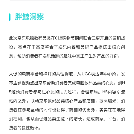
胖鲸洞察
此次京东电脑数码品类在
618
购物节期间联合二更开启的营销战
役，亮点在于高度整合了娱乐内容和品牌产品提炼出核心创
意，帮助消费者在娱乐话题的趣味中真正产生对产品的好奇。
大促的电商平台和神灯的共性提取，从
UGC
表达年中心愿，发
布主题视频点出京东帮助消费者完成电脑数码品类的心愿，到
H
5
邀请消费者参与进心愿的助力过程，合理布局。
H5
内容引流
站内之外，联动京东数码品类核心产品和店铺，提高曝光；消
费者在参与互动的同时也获得了商铺的优惠券，实实在在地得
到福利，也从而促进品类生意下的增长，达成商家、平台、消
费者的良性循环。