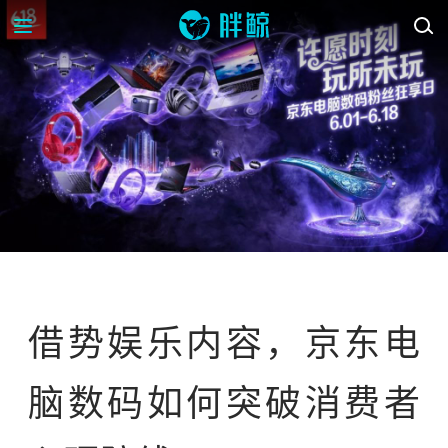
案例库
借势娱乐内容，京东电
脑数码如何突破消费者