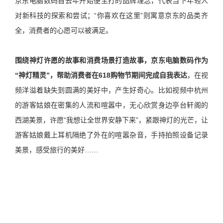
京东电脑数码自去年开始便主打的品牌理念，代表当下年轻人
对新科技的探索和尝试；
“
你喜欢在这里
”
则寓意京东的品类齐
全，消费者的心愿可以被满足。
围绕神灯许愿的故事和消费场景打造故事，京东电脑数码作为
“
神灯精灵
”
，帮助消费者在
618
购物节期间完成自我表达
，在视
频洋溢着缺失到圆满的美好中，产生好奇心。比如视频中杭州
的游客姑娘在密集的人流和喧嚣中，无心欣赏身边亭台轩阁的
西湖美景，许愿
“
我想让全世界安静下来
”
，紧跟神灯的光芒，让
游客姑娘戴上耳机隔绝了外在的喧嚣杂音，手持拍照设备记录
美景，感受旅行的美好
……