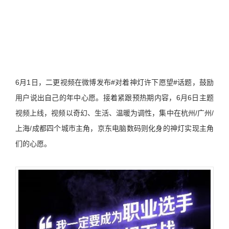
6
月
1
日，二更视频在微博发布
#
对着神灯许下愿望
#
话题，鼓励
用户说出自己的年中心愿。接着紧跟预热期内容，
6
月
6
日主题
视频上线，视频以奇幻、生活、温暖为调性，集中在杭州
/
广州
/
上海
/
成都四个城市主角，京东电脑数码则化身的神灯实现主角
们的心愿。