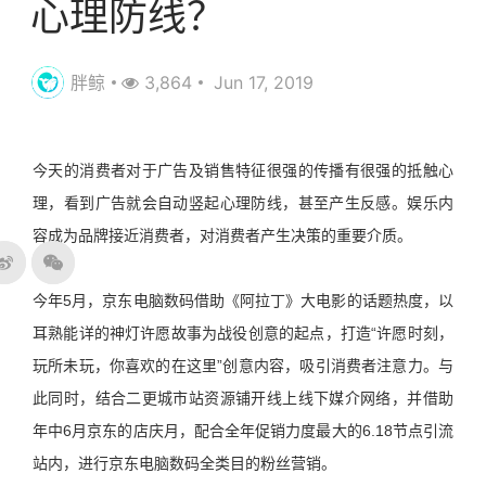
心理防线？
胖鲸
3,864
Jun 17, 2019
今天的消费者对于广告及销售特征很强的传播有很强的抵触心
理，看到广告就会自动竖起心理防线，甚至产生反感。娱乐内
容成为品牌接近消费者，对消费者产生决策的重要介质。
今年
5
月，京东电脑数码借助《阿拉丁》大电影的话题热度，以
耳熟能详的神灯许愿故事为战役创意的起点，打造
“
许愿时刻，
玩所未玩，你喜欢的在这里
”
创意内容，吸引消费者注意力。与
此同时，结合二更城市站资源铺开线上线下媒介网络，并借助
年中
6
月京东的店庆月，配合全年促销力度最大的
6.18
节点引流
站内，进行京东电脑数码全类目的粉丝营销。