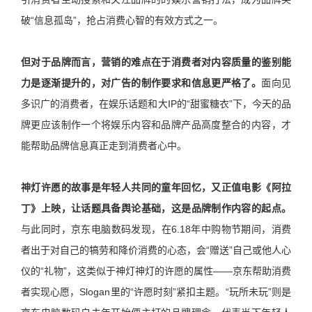
破
“
信息孤岛
”
，抢占消费心智的有效方式之一。
但对于品牌而言，营销的难点在于消费者对内容质量的鉴别能
力是逐渐提升的，对广告的制作要求和信息更严格了。
面向见
多识广的消费者，在娱乐话题和大
IP
的
“
甜蜜糖衣
”
下，今天的品
牌更应该制作一个将娱乐内容和品牌产品高度整合的内容，才
能帮助品牌信息真正走到消费者心中。
神灯许愿的故事是年轻人共同的童年回忆，又正值电影《阿拉
丁》上映，让话题具备舆论基础，这是品牌制作内容的起点。
与此同时，京东电脑数码发现，在
6.18
年中购物节期间，消费
者出于对自己的犒劳和降价消费的心态，会
“
赠送
”
自己或他人心
仪的
“
礼物
”
，这类似于神灯神灯的许愿的属性
——
京东帮助消费
者实现心愿，
Slogan
里的
“
许愿时刻
”
紧扣主题。
“
玩所未玩
”
则是