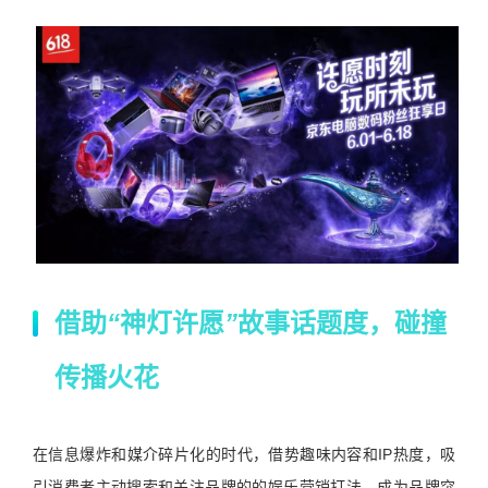
借助
“
神灯许愿
”
故事话题度，碰撞
传播火花
在信息爆炸和媒介碎片化的时代，借势趣味内容和
IP
热度，吸
引消费者主动搜索和关注品牌的的娱乐营销打法，成为品牌突