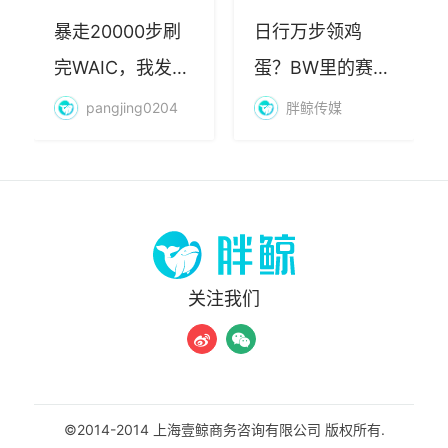
暴走20000步刷
日行万步领鸡
完WAIC，我发现
蛋？BW里的赛博
AI最赚钱的不是
朝圣，藏着品牌
pangjing0204
胖鲸传媒
算力
年轻化的密码
关注我们
©2014-2014 上海壹鲸商务咨询有限公司 版权所有.