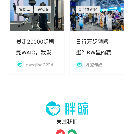
案例库
研究所
新消费观察
暴走20000步刷
日行万步领鸡
完WAIC，我发现
蛋？BW里的赛博
AI最赚钱的不是
朝圣，藏着品牌
pangjing0204
胖鲸传媒
算力
年轻化的密码
关注我们