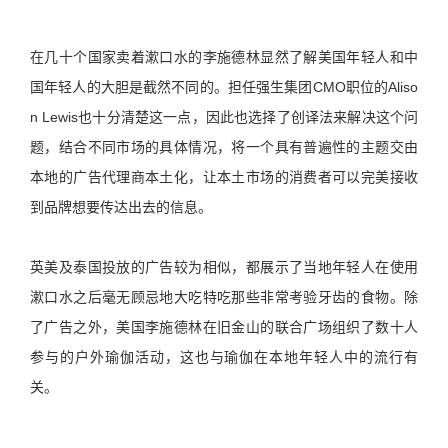
在几十个国家卖着漱口水的李施德林显然了解美国年轻人和中
国年轻人的大胆是截然不同的。担任强生集团CMO职位的Aliso
n Lewis也十分清楚这一点，因此也选择了创译法来解决这个问
题，结合不同市场的具体情况，将一个具有普遍性的主题交由
本地的广告代理商本土化，让本土市场的消费者可以完美接收
到品牌想要传达出去的信息。
英美及泰国投放的广告较为相似，都展示了当地年轻人在使用
漱口水之后毫无顾忌地大吃特吃那些非常考验牙齿的食物。除
了广告之外，美国李施德林在旧金山的联合广场组织了数十人
参与的户外瑜伽活动，这也与瑜伽在本地年轻人中的流行有
关。