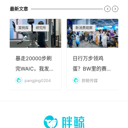
最新文章


案例库
研究所
新消费观察
暴走20000步刷
日行万步领鸡
完WAIC，我发现
蛋？BW里的赛博
AI最赚钱的不是
朝圣，藏着品牌
pangjing0204
胖鲸传媒
算力
年轻化的密码