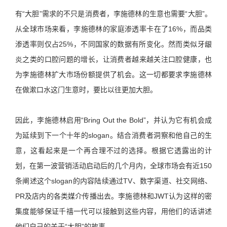
有“大胆”需求的不只是消费者，李施德林的生意也需要“大胆”。
从全球市场来看，李施德林的家庭渗透率卡在了16%，而品类
渗透率则仅占25%，不同国家的数据有所变化。然而类似牙龈
炎之类的口腔问题的增长，让消费者越来越关注口腔健康，也
为李施德林扩大市场份额提供了机会。这一切都要求李施德林
在做漱口水这门生意时，要比以往更加大胆。
因此，李施德林启用“Bring Out the Bold”，并认为它有机会成
为延续到下一个十年的slogan。结合消费者洞察和他自己的生
意，这看起来是一个再合理不过的选择。根据它透露出的计
划，在第一波营销活动启动后的几个月内，全球市场会有近150
条阐述这个slogan的内容陆续通过TV、数字渠道、社交网络、
PR及店内的各类媒介传播出去。李施德林和JWT认为这样的密
集度能够保证千禧一代可以接触到这些内容，用他们的话讲述
他们自己的关于“大胆”的故事。