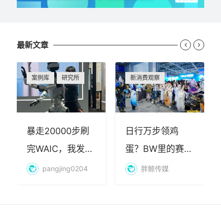
最新文章


案例库
研究所
新消费观察
暴走20000步刷
日行万步领鸡
完WAIC，我发现
蛋？BW里的赛博
AI最赚钱的不是
朝圣，藏着品牌
pangjing0204
胖鲸传媒
算力
年轻化的密码