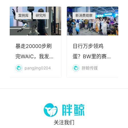
案例库
研究所
新消费观察
暴走20000步刷
日行万步领鸡
完WAIC，我发现
蛋？BW里的赛博
AI最赚钱的不是
朝圣，藏着品牌
pangjing0204
胖鲸传媒
算力
年轻化的密码
关注我们