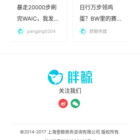
暴走20000步刷
日行万步领鸡
完WAIC，我发现
蛋？BW里的赛博
AI最赚钱的不是
朝圣，藏着品牌
pangjing0204
胖鲸传媒
算力
年轻化的密码
关注我们
©2014-2017 上海壹鲸商务咨询有限公司 版权所有.