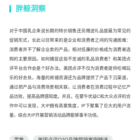
胖鲸洞察
对于中国乳企来说长期的特价销售还另赠送礼品是最为常见的
促销形式，长此以往带来的是企业和消费者之间的沟通困难：
消费者并不了解企业卖的产品，相对低廉的价格成为消费者选
购的主要原因。如何捕捉这些不忠诚的乳品消费者？和美团点
评平台合作会是个好办法。美团点评不仅为消费者提供吃喝玩
乐的好去处，海量的商铺资源还为品牌提供了产品下沉渠道，
通过把产品与消费场景相关联，让消费者在消费过程中记忆产
品功效，提高品牌感知度。并且，在蒙牛优益C和大众点评的合
作中可以发现，大IP拥有高聚焦度，IP下聚集了巨大的用户流
量，结合大IP开展营销活动品牌能够事半功倍。
零售
美团点评O2O品牌营销案例精选