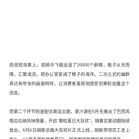
而视觉效果上，视频中飞艇运送了20000个鲜橙，橙子从天而
降，汇聚成流，把办公室变成了橙子的海洋。二次元式的幽默
表达和夸张的画面特效，让消费者直观地感受到果粒加量这个
改变。
而第二个环节则是配合奥运主题，美汁源在5月先推出了巴西风
情瓜拉纳风味限量，开启“果粒夏日大狂欢”，随着花絮动图陆续
放出，6月6日胡歌总裁大狂欢片正式上线，胡歌带领员工走上