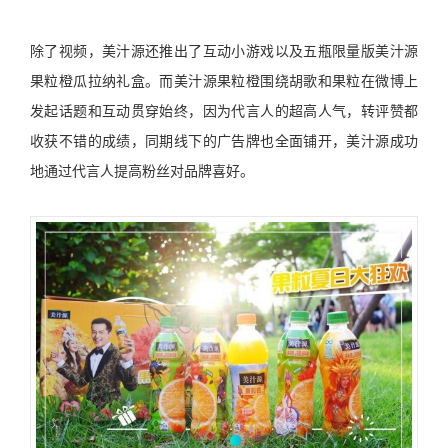
除了视频，美汁源还推出了互动小游戏以及五瓶限量版美汁源
果粒橙瓜拉纳礼盒。而美汁源果粒橙围绕胡歌和果粒在微博上
发起话题和互动贯穿始终，因为代言人的超高人气，转评赞都
收获不错的成绩，同期线下的广告牌也全面铺开，美汁源成功
地通过代言人提高粉丝对品牌喜好。