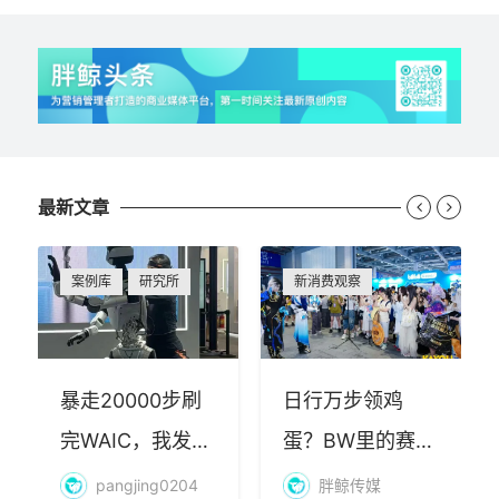
最新文章


案例库
研究所
新消费观察
暴走20000步刷
日行万步领鸡
完WAIC，我发现
蛋？BW里的赛博
AI最赚钱的不是
朝圣，藏着品牌
pangjing0204
胖鲸传媒