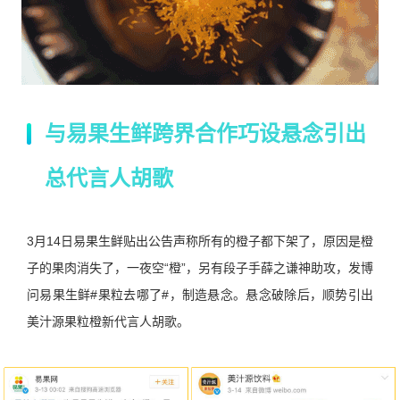
与易果生鲜跨界合作巧设悬念引出
总代言人胡歌
3月14日易果生鲜贴出公告声称所有的橙子都下架了，原因是橙
子的果肉消失了，一夜空“橙”，另有段子手薛之谦神助攻，发博
问易果生鲜#果粒去哪了#，制造悬念。悬念破除后，顺势引出
美汁源果粒橙新代言人胡歌。