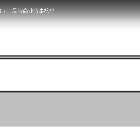
动
品牌商业叙事榜单