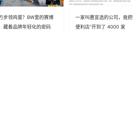
万步领鸡蛋？BW里的赛博
一家叫惠宜选的公司，竟把
，藏着品牌年轻化的密码
便利店”开到了 4000 家
胖鲸传媒
胖鲸传媒
关于
快速链接
关于我们
​会员条款
招聘职位
免责声明
胖鲸智库（SOCIAL ONE）版
权声明
联系我们