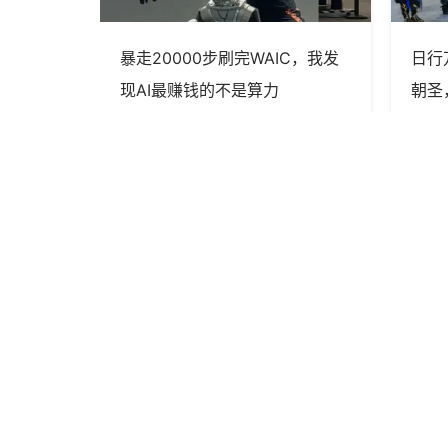
 首次独立亮
暴走20000步刷完WAIC，我发
日行
之树”展
现AI最赚钱的不是算力
朝圣
球增长新
pangjing0204