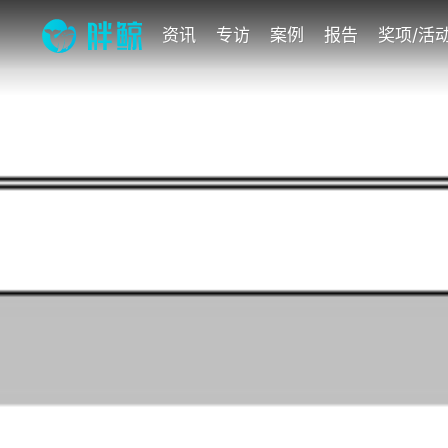
资讯
专访
案例
报告
奖项/活