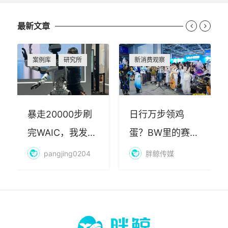
最新文章


案例库
研究所
新消费观察
暴走20000步刷
日行万步领鸡
完WAIC，我发现
蛋？BW里的赛博
AI最赚钱的不是
朝圣，藏着品牌
pangjing0204
胖鲸传媒
算力
年轻化的密码