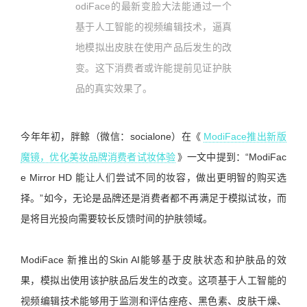
odiFace的最新变脸大法能通过一个
基于人工智能的视频编辑技术，逼真
地模拟出皮肤在使用产品后发生的改
变。这下消费者或许能提前见证护肤
品的真实效果了。
今年年初，胖鲸（微信：socialone）在《
ModiFace推出新版
魔镜，优化美妆品牌消费者试妆体验
》一文中提到：“ModiFac
e Mirror HD 能让人们尝试不同的妆容，做出更明智的购买选
择。”如今，无论是品牌还是消费者都不再满足于模拟试妆，而
是将目光投向需要较长反馈时间的护肤领域。
ModiFace 新推出的Skin AI能够基于皮肤状态和护肤品的效
果，模拟出使用该护肤品后发生的改变。这项基于人工智能的
视频编辑技术能够用于监测和评估痤疮、黑色素、皮肤干燥、