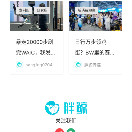
案例库
研究所
新消费观察
暴走20000步刷
日行万步领鸡
完WAIC，我发现
蛋？BW里的赛博
AI最赚钱的不是
朝圣，藏着品牌
pangjing0204
胖鲸传媒
算力
年轻化的密码
关注我们