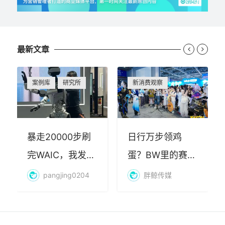
最新文章


案例库
研究所
新消费观察
暴走20000步刷
日行万步领鸡
完WAIC，我发现
蛋？BW里的赛博
AI最赚钱的不是
朝圣，藏着品牌
pangjing0204
胖鲸传媒
算力
年轻化的密码