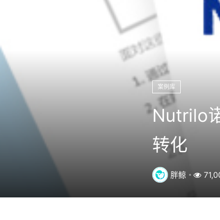
案例库
Nutr
转化
胖鲸
71,0