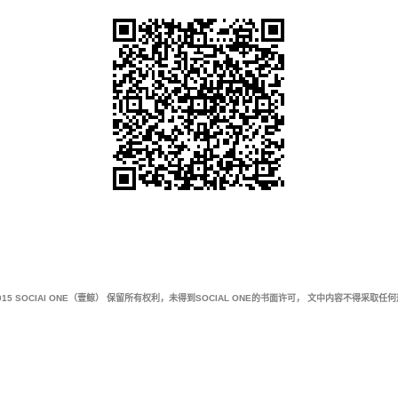
15 SOCIAl ONE（壹鲸） 保留所有权利，未得到SOCIAL ONE的书面许可， 文中内容不得采取
已收藏的知识卡片可在个人会员中心快速找到哦！