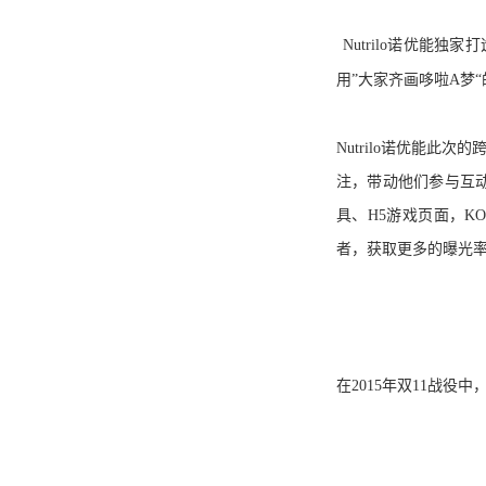
Nutrilo
诺优能独家打
用”大家齐画哆啦A梦
Nutrilo
诺优能此次的
注，带动他们参与互动中
具、H5游戏页面，
者，获取更多的曝光
在2015
年双11战役中，