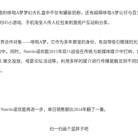
造的哆啦A梦梦幻大礼盒中不仅有罐装奶粉，还有超萌哆啦A梦公仔与百
“的H5小游戏、手机淘宝人传人红包来刺激用户互动和分享。
跨界合作对象——哆啦A梦，它作为多年群宠的身份，有自带吸引眼球的光
。同时，Nutrilo诺优能2015年双11战役在传统与新媒体媒介中打
KOL推文投放，母婴论坛活动等。利用多样的媒介进行传播能触及到不同
率。
Nutrilo诺优能再进一步，单日销售额比2014年翻了一番。
扫一扫画个蓝胖子吧