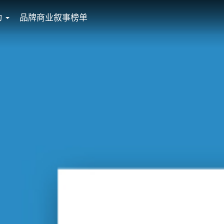
动
品牌商业叙事榜单