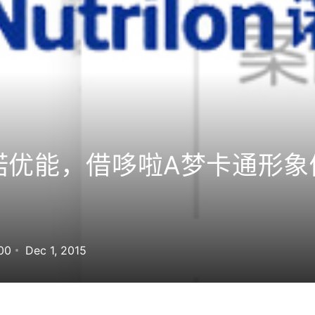
ilo诺优能，借哆啦A梦卡通形
00
Dec 1, 2015