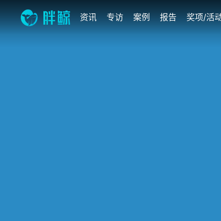
资讯
专访
案例
报告
奖项/活