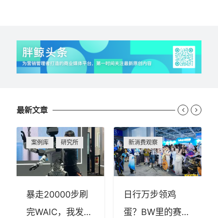
最新文章


案例库
研究所
新消费观察
暴走20000步刷
日行万步领鸡
完WAIC，我发现
蛋？BW里的赛博