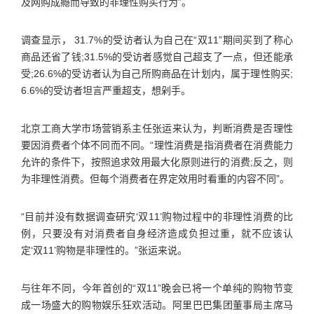
及网购成瘾而导致的非理性购买行为”。
调查显示， 31.7%的受访者认为自己在“双11”期间买到了称心
商品还省了钱;31.5%的受访者感觉自己超支了一点，但还能承
受;26.6%的受访者认为自己所购商品在计划内，属于理性购买;
6.6%的受访者坦言严重超支，想剁手。
北京工商大学市场营销系主任张运来认为，判断消费是否理性
要因消费者个体不同而不同。“理性消费是指消费者在消费能力
允许的条件下，按照追求效用最大化原则进行的消费;反之，则
为非理性消费。但每个消费者在界定效用时看重的内容不同”。
“目前并没有数据调查研究‘双11’购物过程中的非理性消费的比
例，只要没有对消费者自身经济造成负担过重，就不应该认
定‘双11’购物是非理性的。”张运来说。
与往年不同，今年首创的“双11”晚会已将一个单纯的购物节变
成一场盛大的购物娱乐狂欢活动。阿里巴巴集团董事局主席马