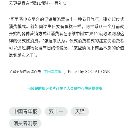
云更是直言“‘双11’要办一百年”。
“阿里系电商平台的促销策略营造出一种节日气氛，建立起仪式
消费模式。就如同过生日要有蛋糕一样，阿里系从一个月前就
开始的各种营销方式让消费者在思维中树立‘双11’就必须网购这
样的仪式性消费。”张运来认为，仪式消费模式的建立使消费者
可以通过购物获得节日的愉悦感，“某些情况下商品本身的价值
反倒是次之了”。
Edited by SOCIAL ONE
了解更多内容请点击
中国青年报
,
已收藏的知识卡片可在个人会员中心快速找到哦！
中国青年报
双十一
天猫
消费者洞察