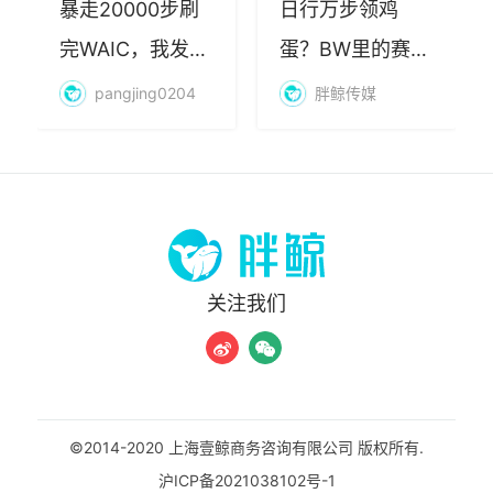
暴走20000步刷
日行万步领鸡
完WAIC，我发现
蛋？BW里的赛博
AI最赚钱的不是
朝圣，藏着品牌
pangjing0204
胖鲸传媒
算力
年轻化的密码
关注我们
©2014-2020 上海壹鲸商务咨询有限公司 版权所有.
沪ICP备2021038102号-1