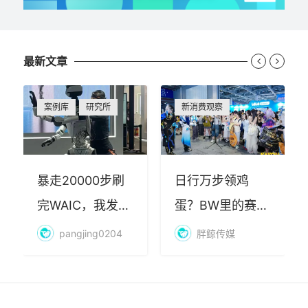
最新文章


案例库
研究所
新消费观察
暴走20000步刷
日行万步领鸡
完WAIC，我发现
蛋？BW里的赛博
AI最赚钱的不是
朝圣，藏着品牌
pangjing0204
胖鲸传媒
算力
年轻化的密码