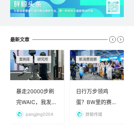
最新文章


案例库
研究所
新消费观察
暴走20000步刷
日行万步领鸡
完WAIC，我发现
蛋？BW里的赛博
AI最赚钱的不是
朝圣，藏着品牌
pangjing0204
胖鲸传媒
算力
年轻化的密码