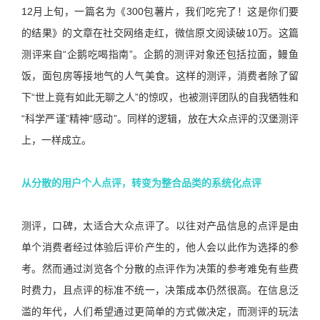
12月上旬，一篇名为《300包薯片，我们吃完了！这是你们要
的结果》的文章在社交网络走红，微信原文阅读破10万。这篇
测评来自“企鹅吃喝指南”。企鹅的测评对象还包括拉面，鳗鱼
饭，面包房等接地气的人气美食。这样的测评，消费者除了留
下“世上竟有如此无聊之人”的惊叹，也被测评团队的自我牺牲和
“科学严谨”精神“感动”。同样的逻辑，放在大众点评的汉堡测评
上，一样成立。
从分散的用户个人点评，转变为整合品类的系统化点评
测评，口碑，太适合大众点评了。以往对产品信息的点评是由
单个消费者经过体验后评价产生的，他人会以此作为选择的参
考。然而通过浏览各个分散的点评作为决策的参考难免有些费
时费力，且点评的标准不统一，决策成本仍然很高。在信息泛
滥的年代，人们希望通过更简单的方式做决定，而测评的玩法