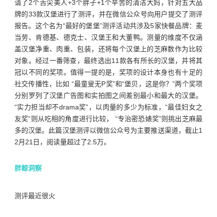
请了2个舌尖美人+3个胖子+1个辛苦的清洁大妈，针对五大品
牌的33款汉堡进行了测评，并在微信公众号向用户提交了测评
报告。这个名为“最好的堡堡”测评活动共涉及5家快餐品牌：麦
当劳、肯德基、德克士、汉堡王和大董鸭。测量的维度不仅涵
盖汉堡净重、肉重、包装，还将每个汉堡上的芝麻数作为比较
对象。经过一番筛查，最终选出11款各有所长的汉堡，并将其
冠以不同的奖项。值得一提的是，奖项的设计本身也有十足的
社交传播性，比如 “最童叟无P奖”和“堡贝，这是你？”两个奖项
分别罗列了汉堡广告图和实拍图之间差别最小和最大的汉堡。
“实力担当却不drama奖”，以肉量的多少为标准，“最佳妇女之
友奖”则从吃相的角度进行比较， “专治密恐婊奖”则挑出芝麻最
多的汉堡。此篇汉堡测评以微信公众号为主要推送渠道，截止1
2月21日，阅读量超过了2.5万。
胖鲸洞察
测评最近很火