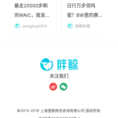
暴走20000步刷
日行万步领鸡
完WAIC，我发现
蛋？BW里的赛博
AI最赚钱的不是
朝圣，藏着品牌
pangjing0204
胖鲸传媒
算力
年轻化的密码
关注我们
©2014-2016 上海壹鲸商务咨询有限公司 版权所有.