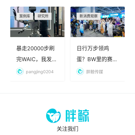
案例库
研究所
新消费观察
暴走20000步刷
日行万步领鸡
完WAIC，我发现
蛋？BW里的赛博
AI最赚钱的不是
朝圣，藏着品牌
pangjing0204
胖鲸传媒
算力
年轻化的密码
关注我们