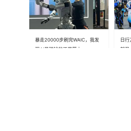
解决问
暴走20000步刷完WAIC，我发
日行
长从可能性
现AI最赚钱的不是算力
朝圣
pangjing0204