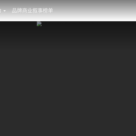
动
品牌商业叙事榜单