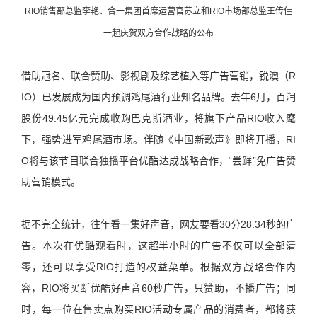
RIO销售部总监李艳、合一集团首席运营官苏立和RIO市场部总监王传佳
一起庆贺双方合作战略的公布
借助冠名、联合赞助、影视剧及综艺植入等广告营销，锐澳（R
IO）已发展成为国内预调鸡尾酒行业知名品牌。去年6月，百润
股份49.45亿元完成收购巴克斯酒业，将旗下产品RIO收入麾
下，强势进军鸡尾酒市场。伴随《中国新歌声》即将开播，RI
O将与该节目联合独播平台优酷达成战略合作，“尝鲜”免广告赞
助营销模式。
据不完全统计，往年看一集好声音，网友要看30分28.34秒的广
告。本次在优酷观看时，这超半小时的广告不仅可以全部清
零，还可以享受RIO打造的权益菜单。根据双方战略合作内
容，RIO将买断优酷好声音60秒广告，只赞助，不播广告；同
时，每一位在售卖点购买RIO活动专属产品的消费者，都将获