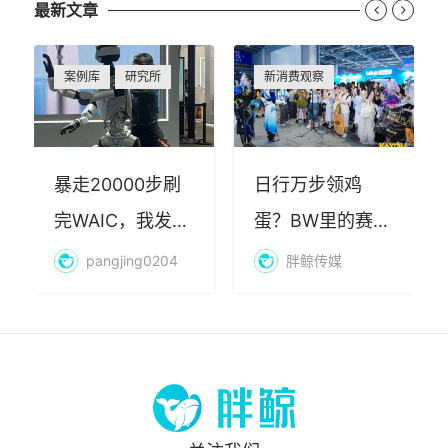
最新文章


案例库
研究所
新消费观察
暴走20000步刷
日行万步领鸡
完WAIC，我发现
蛋？BW里的赛博
AI最赚钱的不是
朝圣，藏着品牌
pangjing0204
胖鲸传媒
算力
年轻化的密码