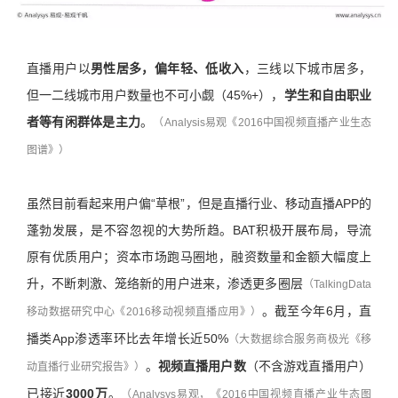
直播用户以
男性居多，偏年轻、低收入
，三线以下城市居多，
但一二线城市用户数量也不可小觑（45%+），
学生和自由职业
者等有闲群体是主力
。
（Analysis易观《2016中国视频直播产业生态
图谱》）
虽然目前看起来用户偏“草根”，但是直播行业、移动直播APP的
蓬勃发展，是不容忽视的大势所趋。BAT积极开展布局，导流
原有优质用户；资本市场跑马圈地，融资数量和金额大幅度上
升，不断刺激、笼络新的用户进来，渗透更多圈层
（TalkingData
。截至今年6月，直
移动数据研究中心《2016移动视频直播应用》）
播类App渗透率环比去年增长近50%
（大数据综合服务商极光《移
。
视频直播用户数
（不含游戏直播用户）
动直播行业研究报告》）
已接近
3000万
。
（Analysys易观，《2016中国视频直播产业生态图