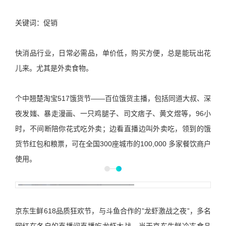
关键词：促销
快消品行业，日常必需品，单价低，购买方便，总是能玩出花
儿来。尤其是外卖食物。
个中翘楚淘宝517饿货节——百位饿货主播，包括同道大叔、深
夜发媸、暴走漫画、一只鸡腿子、司文痞子、黄文煜等，96小
时，不间断陪你花式吃外卖；边看直播边叫外卖吃，领到的饿
货节红包和粮票，可在全国300座城市的100,000 多家餐饮商户
使用。
京东生鲜618品质狂欢节，与斗鱼合作的”龙虾激战之夜”，多名
网红在各自的直播间直播吃龙虾大战。当天京东生鲜冷冻食品