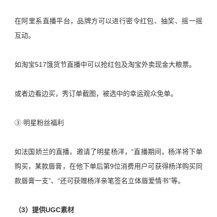
在阿里系直播平台，品牌方可以进行密令红包、抽奖、摇一摇
互动。
如淘宝517饿货节直播中可以抢红包及淘宝外卖现金大粮票。
或者边看边买，秀订单截图，被选中的幸运观众免单。
③ 明星粉丝福利
如法国娇兰的直播，邀请了明星杨洋，“直播期间，杨洋将下单
购买，某款唇膏，在他下单后第9位消费用户可获得杨洋购买同
款唇膏一支”、“还可获赠杨洋亲笔签名立体唇爱情书”等。
（3）提供UGC素材