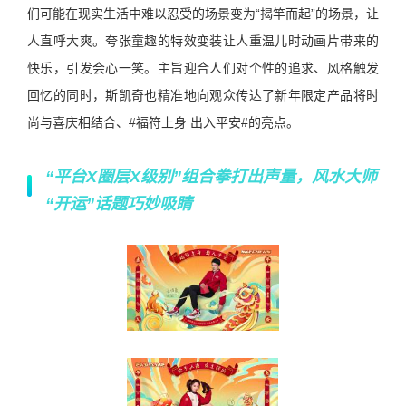
们可能在现实生活中难以忍受的场景变为“揭竿而起”的场景，让
人直呼大爽。夸张童趣的特效变装让人重温儿时动画片带来的
快乐，引发会心一笑。主旨迎合人们对个性的追求、风格触发
回忆的同时，斯凯奇也精准地向观众传达了新年限定产品将时
尚与喜庆相结合、#福符上身 出入平安#的亮点。
“平台
X
圈层
X
级别”组合拳打出声量，风水大师
“开运”话题巧妙吸睛