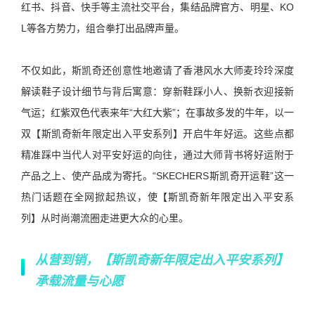
红书、抖音、快手等主流社交平台，集结品牌官方、明星、KO
L等各方势力，组合拳打出品牌声量。
不仅如此，斯凯奇还创意性地邀请了香港风水大师麦玲玲深度
解读鞋子设计细节与背后寓意：穿新鞋踩小人、换新衣迎接新
气运；红紫双色代表来年“大红大紫”；在事故多发的牛年，以一
双【斯凯奇新年限定出入平安系列】开启牛年好运。这些点都
精准踩中当代人对平安好运的向往，通过大师背书将好运附于
产品之上、使产品成为寄托。“SKECHERS斯凯奇开运鞋”这一
热门话题在全网掀起热议，使【斯凯奇新年限定出入平安系
列】从时尚潮流圈走进更大众的心里。
从营到销，【斯凯奇新年限定出入平安系列】
承载流量与心愿