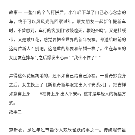
故事一 一整年的辛苦打拼后，小年轻下单了自己心心念念的
车，终于可以风风光光回家过年。跟女朋友一起新年提新车
时，不曾想到，车行的客服们“锣鼓喧天，鞭炮齐鸣”，又是挂绶
带，又是戴红花，感觉要把全世界的新年祝福，都送给眼前的
这两位新人？别吧，这隆重的都要和结婚一样了。坐在车里的
女朋友在摔车门之后爆发出心声：“我坐不住了！”
弄得这么花里胡哨的，还不如自己给自己添福。一番奇妙变身
之后，女生换上了【斯凯奇新年限定出入平安系列】，把吉祥
如意穿上身—— #福符上身 出入平安#，这才是年轻人的祝福方
式。
故事二
穿新衣，是过年过节最令人欢欣雀跃的事之一。传统服饰虽