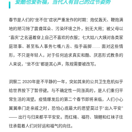
爱酷也爱祈福，当代人有自己的过节姿势
春节是人们的“坐不住”症状严重发作的时期：炮仗轰天、鞭炮满
地的陋习除了震聋耳朵、污染环境之外，别无大用；被父母以
“喜庆”之名逼着穿上自己不喜欢的衣服；七大姑八大姨对各类家
庭琐事、甚至私人事务七嘴八舌、指手画脚…… 面对这些情
形，不只是年轻人，对于任何追求真实和酷、厌恶形式教条的
人来说，“坐不住”都是其心声，陈规需要被改写。
洞察二 2020年是不平静的一年，突如其来的公共卫生危机似乎
给世界按下了暂停键。与不确定性一同涨高的，是人们重归平
常生活的渴望。疫情爆发后的第二个春节即将来临，人们小心
翼翼串门走亲戚之时，恐怕心底最大的愿望莫过于“出入平安”
—— 出行与归来都平平安安。而红绳、福符、锦鲤和红袜子往
往承载着人们对好运和福气的向往。