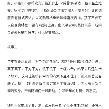
好，小孩却不见得欢喜。被迫穿上不“感冒”的新衣，孩子坐立难
安，家里“鸡飞狗跳”。【斯凯奇新年限定出入平安系列】让传统
服饰有新式表达，以潮酷风格重新演绎喜庆吉祥。孩子不仅可
以变身奥特曼，更有#福符上身，出入平安#的美好寓意，玩闹
奔跑都有福符保佑，可以尽情撒欢。
故事三
年年都要贴春联，今年特别“热闹”。各路阿姨们指指点点：诶，
高了高了，不对不对，低了低了…七嘴八舌，结果最后还贴错
了地方，这可让被挤在中间的老大爷坐不住了，别光顾着贴春
联了。换上【斯凯奇新年限定出入平安系列】，老大爷大新年
潮流变身，带着阿姨们一起舞动，引领新年的时尚生活态度。
短片不仅重现了青、少、银三代在春节“坐不住”的场景，还将人