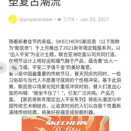
塑复古潮流
Qianqianerbeat
7,774
Jan 20, 2021
随着新春佳节的来临，SKECHERS斯凯奇（以下简称
为“斯凯奇”）于上月推出了2021新年限定鞋服系列，以
“出入平安”为设计主题，联合亚洲吃面公司共同打造，
在细节设计上将好运和福气融于产品，蕴含着“出入一
门有百福，平安二字值千金”的美好寓意。
春节是中国最重要的传统节日，普天同庆的同时，一些
习俗却与当代人不愿墨守成规的个性相冲突。基于此洞
察，斯凯奇以场景化短片重现冲突时刻，替人们发出心
底的叫喊：“我坐不住了！”，引发广泛共鸣。产品方
面，【斯凯奇新年限定出入平安系列】将街头潮流与中
国传统艺术相结合，让追求时尚的人们以自我个性重新
演绎传统经典，将美好祝福变成扮靓利器。