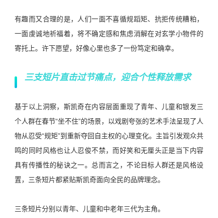
有趣而又合理的是，人们一面不喜循规蹈矩、抗拒传统糟粕，
一面虔诚地祈福着，将不确定感和焦虑消解在对玄学小物件的
寄托上。许下愿望，好像心里也多了一份笃定和确幸。
三支短片直击过节痛点，迎合个性释放需求
基于以上洞察，斯凯奇在内容层面重现了青年、儿童和银发三
个人群在春节“坐不住”的场景，以戏剧夸张的艺术手法呈现了人
物从忍受“规矩”到重新夺回自主权的心理变化。主旨引发观众共
鸣的同时风格也让人忍俊不禁，而好笑和无厘头正是当下内容
具有传播性的秘诀之一。总而言之，不论目标人群还是风格设
置，三条短片都紧贴斯凯奇面向全民的品牌理念。
三条短片分别以青年、儿童和中老年三代为主角。