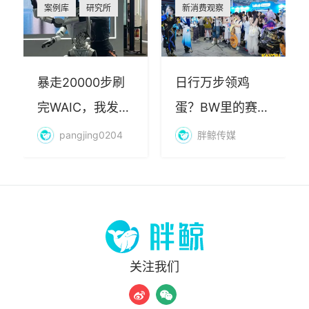
案例库
研究所
新消费观察
暴走20000步刷
日行万步领鸡
完WAIC，我发现
蛋？BW里的赛博
AI最赚钱的不是
朝圣，藏着品牌
pangjing0204
胖鲸传媒
算力
年轻化的密码
关注我们