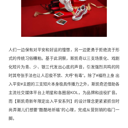
人们一边保有对平安和好运的憧憬，另一边更勇于拒绝流于形
式的传统习俗糟粕。基于此洞察，斯凯奇以三支场景化、戏剧
化短片为青、少、银三代发出心底的声音，引发强烈共鸣的同
时其夸张手法也让人忍俊不禁、大呼“有毒”。除了#福符上身 出
入平安#主题的三支短片本身极具传播力之外，斯凯奇还借助各
主流社交媒体平台上明星和各圈层KOL，为品牌和战役扩音。
而【斯凯奇新年限定出入平安系列】的设计理念更紧紧抓住时
尚弄潮儿们想要“酷酷地祈福”的心理，完成从营到销的临门一
脚。