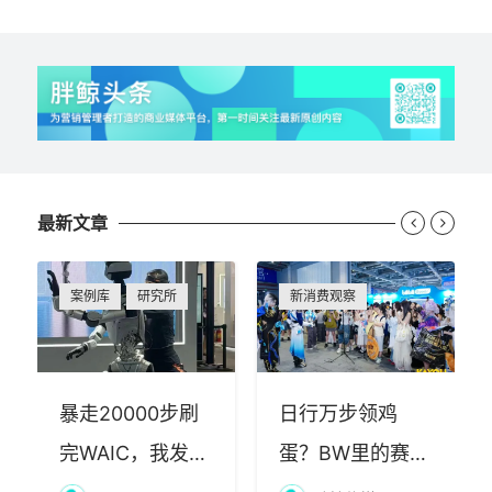
最新文章


案例库
研究所
新消费观察
暴走20000步刷
日行万步领鸡
完WAIC，我发现
蛋？BW里的赛博