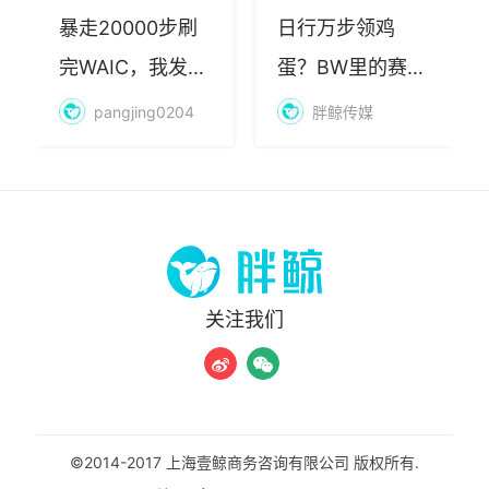
暴走20000步刷
日行万步领鸡
完WAIC，我发现
蛋？BW里的赛博
AI最赚钱的不是
朝圣，藏着品牌
pangjing0204
胖鲸传媒
算力
年轻化的密码
关注我们
©2014-2017 上海壹鲸商务咨询有限公司 版权所有.