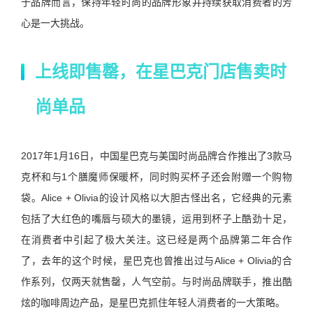
于品牌而言，保持年轻时尚的品牌形象并持续获取消费者的芳
心是一大挑战。
上线即售罄，在星巴克
门店售卖时
尚单品
2017年1月16日，中国星巴克与美国时尚品牌合作推出了3款马
克杯和与1个膳魔师保暖杯，同时购买杯子还会附赠一个购物
袋。Alice + Olivia的设计风格以大胆古怪出名，它经典的元素
包括了大红色的嘴唇与硕大的墨镜，运用到杯子上酷劲十足，
在消费者中引起了极大关注。这已经是两个品牌第二年合作
了，去年的这个时候，星巴克也曾推出过与Alice + Olivia的合
作系列，仅两天就售罄，人气空前。与时尚品牌联手，推出酷
炫的咖啡周边产品，是星巴克抓住年轻人消费者的一大策略。