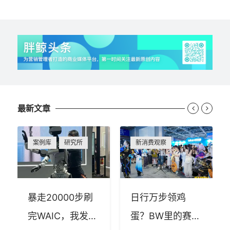
最新文章


案例库
研究所
新消费观察
暴走20000步刷
日行万步领鸡
完WAIC，我发现
蛋？BW里的赛博