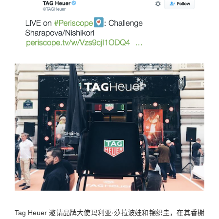
Tag Heuer 邀请品牌大使玛利亚·莎拉波娃和锦织圭，在其香榭