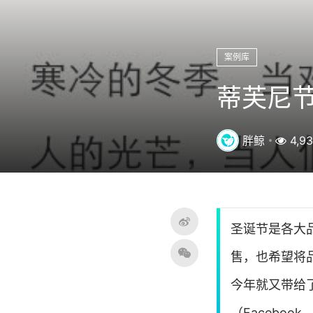
案例库
蒂芙尼
胖鲸
4,9
圣诞节是各大
售，也希望将品
今年就又带给了
（Facebook