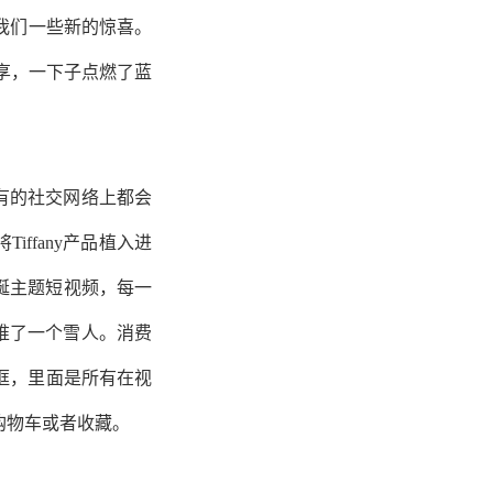
了我们一些新的惊喜。
信）分享，一下子点燃了蓝
所有的社交网络上都会
iffany产品植入进
条圣诞主题短视频，每一
坠堆了一个雪人。消费
框，里面是所有在视
购物车或者收藏。