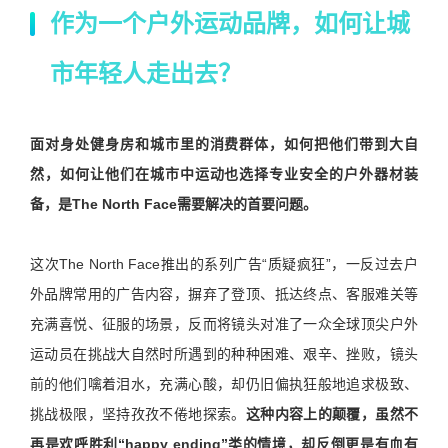
作为一个户外运动品牌，如何让城
市年轻人走出去？
面对身处健身房和城市里的消费群体，如何把他们带到大自
然，如何让他们在城市中运动也选择专业安全的户外器材装
备，是
The North Face需要解决的首要问题。
这次The North Face推出的系列广告“质疑疯狂”，一反过去户
外品牌常用的广告内容，摒弃了登顶、抵达终点、客服难关等
充满喜悦、征服的场景，反而将镜头对准了一众全球顶尖户外
运动员在挑战大自然时所遇到的种种困难、艰辛、挫败，镜头
前的他们噙着泪水，充满心酸，却仍旧偏执狂般地追求极致、
挑战极限，坚持孜孜不倦地探索。
这种内容上的颠覆，虽然不
再是欢呼胜利“happy ending”类的情境，却反倒更是有血有