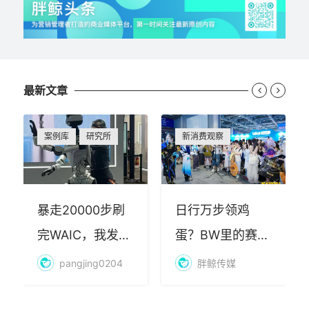
最新文章


案例库
研究所
新消费观察
暴走20000步刷
日行万步领鸡
完WAIC，我发现
蛋？BW里的赛博
AI最赚钱的不是
朝圣，藏着品牌
pangjing0204
胖鲸传媒
算力
年轻化的密码