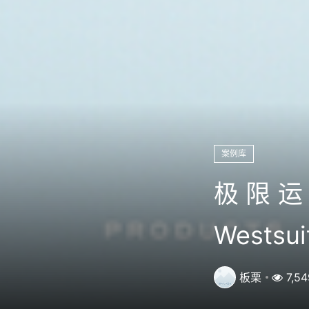
案例库
极限运
Wests
板栗
7,54