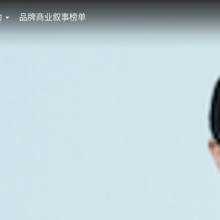
动
品牌商业叙事榜单