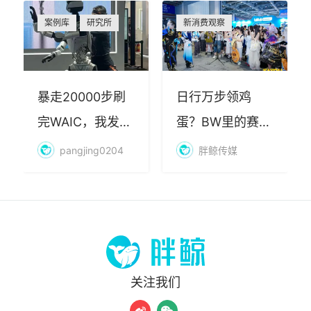
案例库
研究所
新消费观察
暴走20000步刷
日行万步领鸡
完WAIC，我发现
蛋？BW里的赛博
AI最赚钱的不是
朝圣，藏着品牌
pangjing0204
胖鲸传媒
算力
年轻化的密码
关注我们