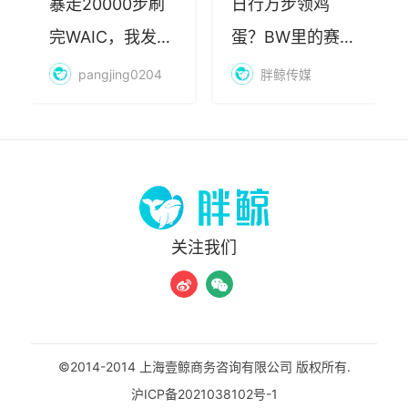
暴走20000步刷
日行万步领鸡
完WAIC，我发现
蛋？BW里的赛博
AI最赚钱的不是
朝圣，藏着品牌
pangjing0204
胖鲸传媒
算力
年轻化的密码
关注我们
©2014-2014 上海壹鲸商务咨询有限公司 版权所有.
沪ICP备2021038102号-1