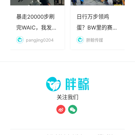
暴走20000步刷
日行万步领鸡
完WAIC，我发现
蛋？BW里的赛博
AI最赚钱的不是
朝圣，藏着品牌
pangjing0204
胖鲸传媒
算力
年轻化的密码
关注我们