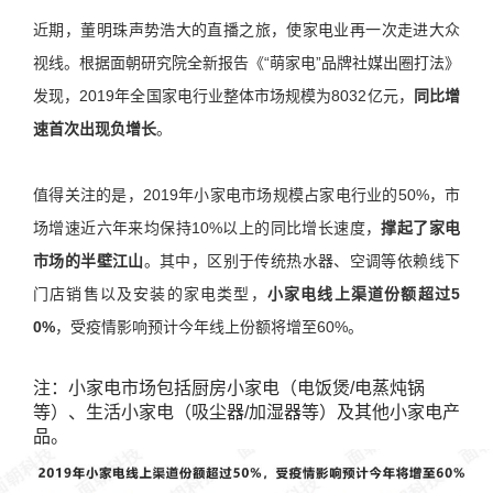
近期，​董明珠声势浩大的直播之旅，使家电业再一次走进大众
视线。根据面朝研究院全新报告《“萌家电”品牌社媒出圈打法》
发现，2019年全国家电行业整体市场规模为8032亿元，
同比增
速首次出现负增长
。
值得关注的是，2019年小家电市场规模占家电行业的50%，市
场增速近六年来均保持10%以上的同比增长速度，
撑起了家电
市场的半壁江山
。其中，区别于传统热水器、空调等依赖线下
门店销售以及安装的家电类型，
小家电线上渠道份额超过5
0%
，受疫情影响预计今年线上份额将增至60%。
注：小家电市场包括厨房小家电（电饭煲/电蒸炖锅
等）、生活小家电（吸尘器/加湿器等）及其他小家电产
品。