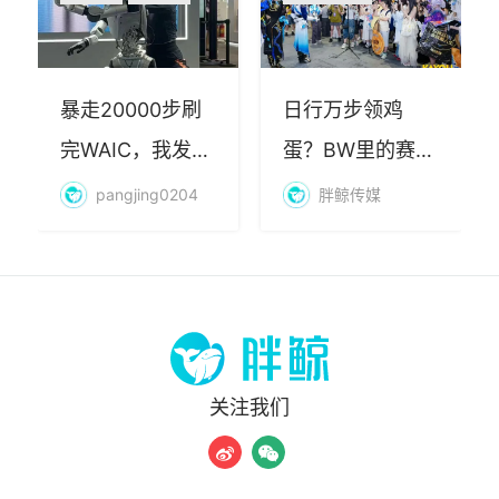
暴走20000步刷
日行万步领鸡
完WAIC，我发现
蛋？BW里的赛博
AI最赚钱的不是
朝圣，藏着品牌
pangjing0204
胖鲸传媒
算力
年轻化的密码
关注我们