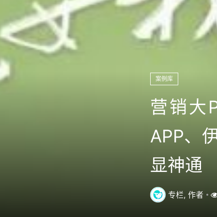
案例库
营销大
APP、
显神通
专栏, 作者