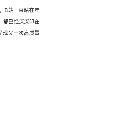
，B站一直站在年
，都已经深深印在
呈现又一次高质量