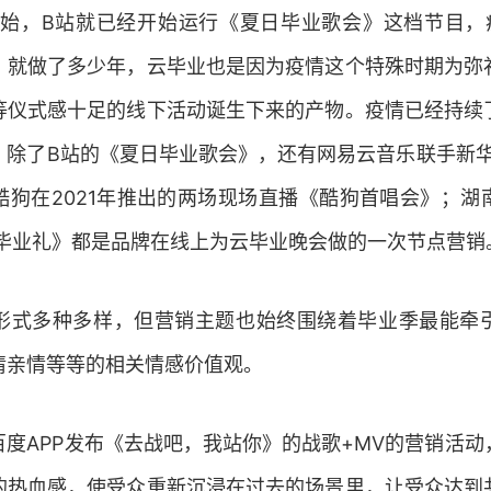
年开始，B站就已经开始运行《夏日毕业歌会》这档节目，
》就做了多少年，云毕业也是因为疫情这个特殊时期为弥
等仪式感十足的线下活动诞生下来的产物。疫情已经持续
除了B站的《夏日毕业歌会》，还有网易云音乐联手新华
酷狗在2021年推出的两场现场直播《酷狗首唱会》；湖
1毕业礼》都是品牌在线上为云毕业晚会做的一次节点营销
形式多种多样，但营销主题也始终围绕着毕业季最能牵
情亲情等等的相关情感价值观。
度APP发布《去战吧，我站你》的战歌+MV的营销活
的热血感，使受众重新沉浸在过去的场景里，让受众达到