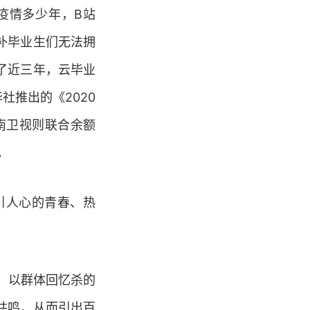
疫情多少年，B站
补毕业生们无法拥
了近三年，云毕业
社推出的《2020
南卫视则联合余额
。
引人心的青春、热
动，以群体回忆杀的
共鸣，从而引出百