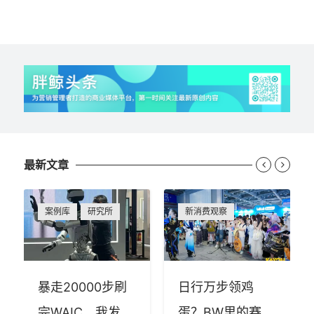
最新文章


案例库
研究所
新消费观察
暴走20000步刷
日行万步领鸡
完WAIC，我发现
蛋？BW里的赛博