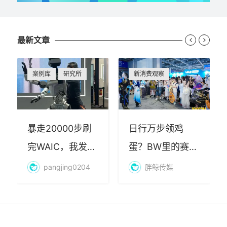
最新文章


案例库
研究所
新消费观察
暴走20000步刷
日行万步领鸡
完WAIC，我发现
蛋？BW里的赛博
AI最赚钱的不是
朝圣，藏着品牌
pangjing0204
胖鲸传媒
算力
年轻化的密码