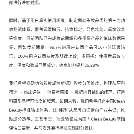
库进行映射对接。
同时，基于用户真实使用场景，制定面向彩妆品类的第三方功
效测试体系，覆盖延缓暗沉、持妆稳定、显色均匀、唇纹改善
等维度。目前团队已完成妆前面霜和多用棒产品的临床数据采
集，例如妆前面霜：96.7%的用户认同产品可16小时延缓暗
沉，100%用户认同持妆及舒缓功效；多用棒：使用后唇纹长
度、深度和数量显著减少，锁水能力提升36.29%。
我们希望推动功效彩妆成为新标准彩妆分类维度，构建从原料
筛选 → 临床评估 → 消费者感知 → 数据内容输出的闭环，打造
科研型品牌可信度护城河。长期来看，我们希望打造中国Clean
Beauty标准输出体系，让“纯净”从品牌自证走向产业共识；推
动成分透明、工艺审查、功效验证成为国内Clean Beauty基础
评估三要素，并与海外通行标准实现部分互认。