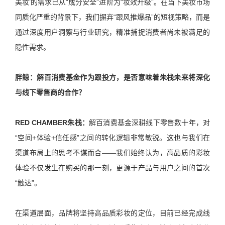
美妆’的需求已从“成分安全”进阶为“妆效升级”。在当下美妆市场
同质化严重的背景下，我们摒弃“跟风推爆品”的短视策略，而是
通过深度用户洞察与行业研究，精准捕捉消费者尚未被满足的
隐性需求。
胖鲸：
解百消费基金作为跟投方，是否意味着朱栈未来将深化
与线下零售商的合作？
RED CHAMBER朱栈：
解百消费基金深耕线下零售数十年，对
“空间+体验+信任感”之间的转化逻辑非常敏锐。这也与我们在
渠道布局上的思考不谋而合——我们始终认为，高品质的彩妆
体验不仅发生在购买的那一刻，更源于产品与用户之间的首次
“触达”。
在渠道层面，品牌将坚持高品质彩妆的定位，目前已经完成线