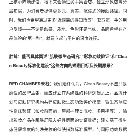
上核心阵地建设，接下来会通过买手集合店、独立形象店等分
层布局，为消费者提供更多元、真实、沉浸式的接触路径。同
时，我们也希望通过更多“近距离的感知场景”，获取第一手的用
户反馈——不论是触感、质地、色彩还是气味，品牌希望在产
品体验的“第一秒”，就建立起与用户的深度连接。
胖鲸：
能否具体阐述“肌肤微生态研究”“彩妆功效验证”和“Clea
n Beauty标准化建设”这些方向的短期目标及长期愿景？
RED CHAMBER朱栈：
我们始终认为，Clean Beauty不应只是
感性的品牌主张，而应建立在系统性的科研逻辑之上。品牌计
划与皮肤研究机构共建皮肤微生态功效评价模型，微生态响应
性临床验证（如妆前面霜、唇部护理类底妆、多用棒等），输
出彩妆产品在肌肤屏障友好性层面的实证数据；建立基于微生
态健康维度的纯净美妆的益肤指数标准模型，与国际功效数据