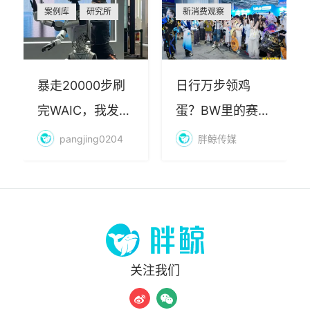
案例库
研究所
新消费观察
暴走20000步刷
日行万步领鸡
完WAIC，我发现
蛋？BW里的赛博
AI最赚钱的不是
朝圣，藏着品牌
pangjing0204
胖鲸传媒
算力
年轻化的密码
关注我们