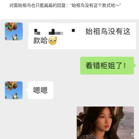
对面始祖鸟也只能扁扁的回复：“始祖鸟没有这个款式哈～”