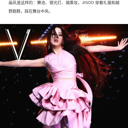
画风是这样的：舞池、镁光灯、烟熏妆，JISOO 穿着礼服和越
野跑鞋，踩在舞台中央。