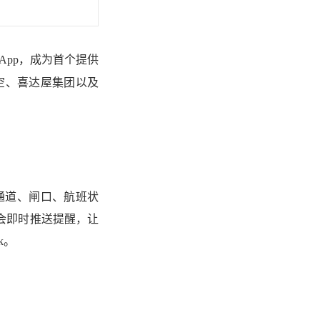
班 App，成为首个提供
航空、喜达屋集团以及
通道、闸口、航班状
会即时推送提醒，让
k。