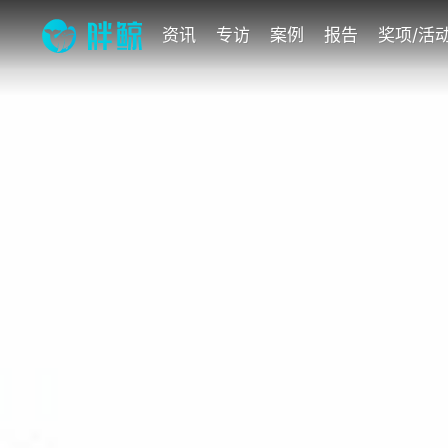
资讯
专访
案例
报告
奖项/活