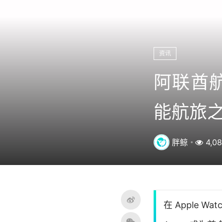
资讯
阿联酋航
能航旅
胖鲸
4,0
在 Apple 