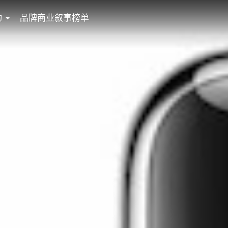
动
品牌商业叙事榜单