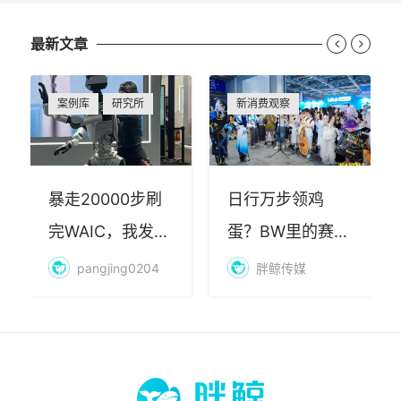
最新文章


案例库
研究所
新消费观察
暴走20000步刷
日行万步领鸡
完WAIC，我发现
蛋？BW里的赛博
AI最赚钱的不是
朝圣，藏着品牌
pangjing0204
胖鲸传媒
算力
年轻化的密码