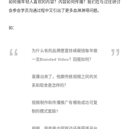
如何做年轻人喜欢的内容？内容如何传播？我们在与过往研讨
会参会学员沟通过程中又引出了更多血淋淋得问题。
如：
为什么有的品牌愿意持续砸钱每年做
一支
Branded Video
？回报如何？
直播出来了，他跟传统视频之间的关
系和取舍是怎样的？
视频制作和传播推广有哪些成功可复
制的模式套路?
视频，到底是内容驱动还是渠道平台