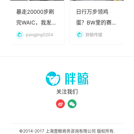
暴走20000步刷
日行万步领鸡
完WAIC，我发现
蛋？BW里的赛博
AI最赚钱的不是
朝圣，藏着品牌
pangjing0204
胖鲸传媒
算力
年轻化的密码
关注我们
©2014-2017 上海壹鲸商务咨询有限公司 版权所有.