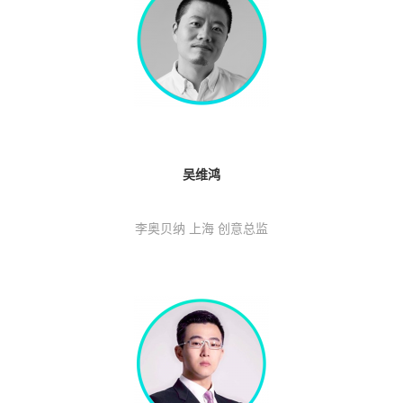
吴维鸿
李奥贝纳 上海 创意总监