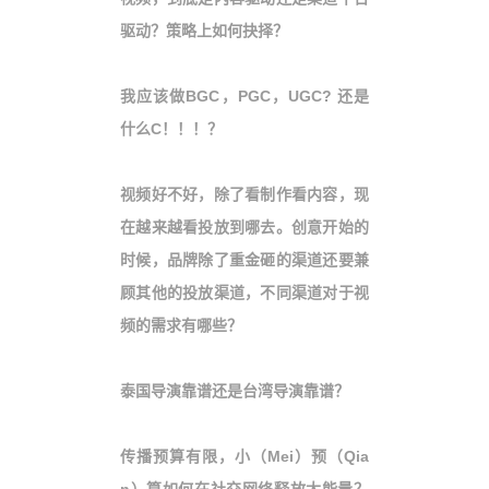
驱动？策略上如何抉择？
我应该做
BGC
，
PGC
，
UGC
? 还是
什么
C
！！！？
视频好不好，除了看制作看内容，现
在越来越看投放到哪去。创意开始的
时候，品牌除了重金砸的渠道还要兼
顾其他的投放渠道，不同渠道对于视
频的需求有哪些？
泰国导演靠谱还是台湾导演靠谱？
传播预算有限，小（
Mei
）预（
Qia
n
）算如何在社交网络释放大能量？