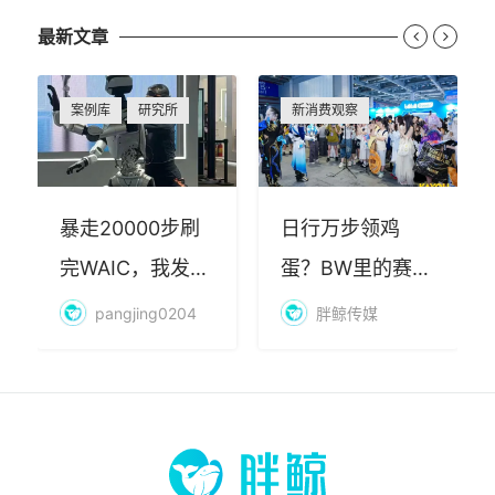
最新文章


案例库
研究所
新消费观察
暴走20000步刷
日行万步领鸡
完WAIC，我发现
蛋？BW里的赛博
AI最赚钱的不是
朝圣，藏着品牌
pangjing0204
胖鲸传媒
算力
年轻化的密码