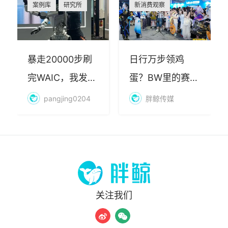
案例库
研究所
新消费观察
暴走20000步刷
日行万步领鸡
完WAIC，我发现
蛋？BW里的赛博
AI最赚钱的不是
朝圣，藏着品牌
pangjing0204
胖鲸传媒
算力
年轻化的密码
关注我们