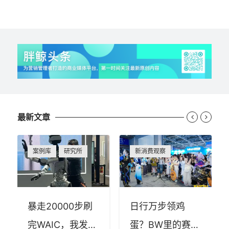
最新文章


案例库
研究所
新消费观察
暴走20000步刷
日行万步领鸡
完WAIC，我发现
蛋？BW里的赛博