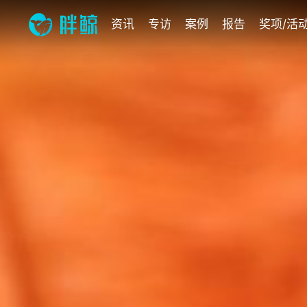
资讯
专访
案例
报告
奖项/活