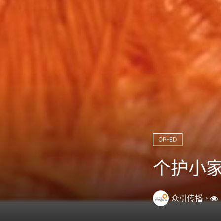
OP-ED
个护小家
众引传播