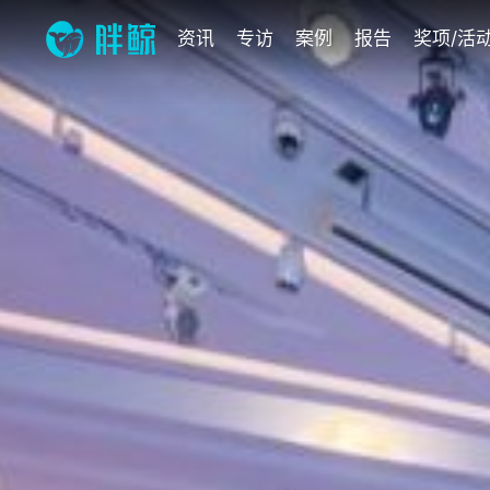
资讯
专访
案例
报告
奖项/活