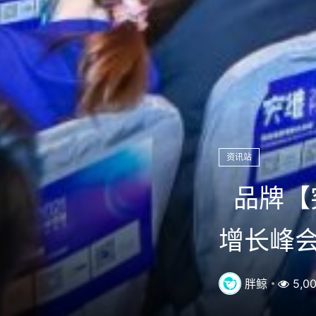
资讯站
品牌【突
增长峰
胖鲸
5,0