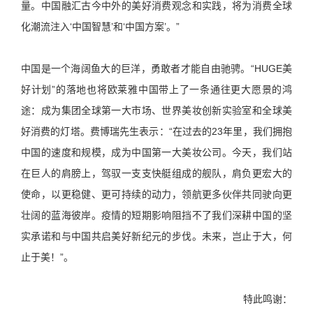
量。中国融汇古今中外的美好消费观念和实践，将为消费全球
化潮流注入‘中国智慧’和‘中国方案’。”
中国是一个海阔鱼大的巨洋，勇敢者才能自由驰骋。“HUGE美
好计划”的落地也将欧莱雅中国带上了一条通往更大愿景的鸿
途：成为集团全球第一大市场、世界美妆创新实验室和全球美
好消费的灯塔。费博瑞先生表示：“在过去的23年里，我们拥抱
中国的速度和规模，成为中国第一大美妆公司。今天，我们站
在巨人的肩膀上，驾驭一支支快艇组成的舰队，肩负更宏大的
使命，以更稳健、更可持续的动力，领航更多伙伴共同驶向更
壮阔的蓝海彼岸。疫情的短期影响阻挡不了我们深耕中国的坚
实承诺和与中国共启美好新纪元的步伐。未来，岂止于大，何
止于美！”。
特此鸣谢：