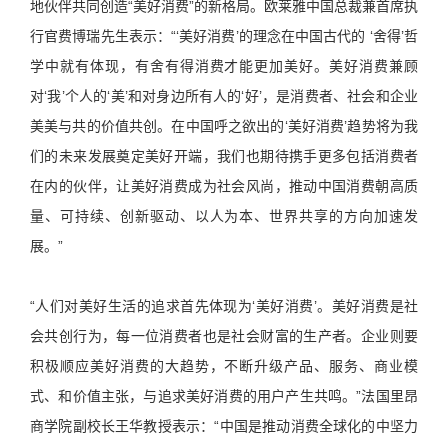
地伙伴共同创造“美好消费”的新格局。欧莱雅中国总裁兼首席执
行官费博瑞先生表示：“‘美好消费’的理念在中国古代的 ‘舍得’哲
学中就有体现，有舍有得消费才能更加美好。美好消费兼顾
对‘我’个人的‘美’和对身边所有人的‘好’，是消费者、社会和企业
美美与共的价值共创。在中国呼之欲出的‘美好消费’趋势将为我
们的未来发展奠定美好开端，我们也期待携手更多包括消费者
在内的伙伴，让美好消费成为社会风尚，推动中国消费朝高质
量、可持续、创新驱动、以人为本、世界共享的方向加速发
展。”
“人们对美好生活的追求首先体现为‘美好消费’。美好消费是社
会共创行为，每一位消费者也是社会财富的生产者。企业则要
积极顺应美好消费的大趋势，不断升级产品、服务、商业模
式、和价值主张，与追求美好消费的用户产生共鸣。”法国里昂
商学院副校长王华教授表示：“中国是推动消费全球化的中坚力