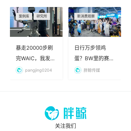
案例库
研究所
新消费观察
暴走20000步刷
日行万步领鸡
完WAIC，我发现
蛋？BW里的赛博
AI最赚钱的不是
朝圣，藏着品牌
pangjing0204
胖鲸传媒
算力
年轻化的密码
关注我们