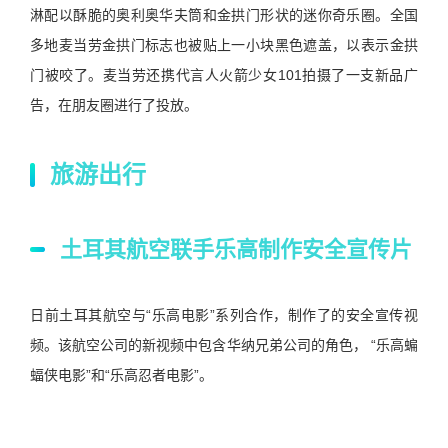
淋配以酥脆的奥利奥华夫筒和金拱门形状的迷你奇乐圈。全国
多地麦当劳金拱门标志也被贴上一小块黑色遮盖，以表示金拱
门被咬了。麦当劳还携代言人火箭少女101拍摄了一支新品广
告，在朋友圈进行了投放。
旅游出行
土耳其航空联手乐高制作安全宣传片
日前土耳其航空与“乐高电影”系列合作，制作了的安全宣传视
频。该航空公司的新视频中包含华纳兄弟公司的角色， “乐高蝙
蝠侠电影”和“乐高忍者电影”。