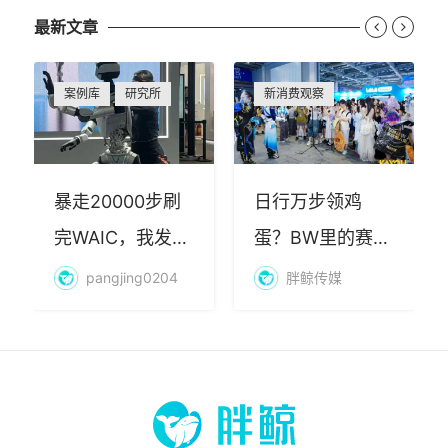
最新文章


案例库
研究所
新消费观察
暴走20000步刷
日行万步领鸡
完WAIC，我发现
蛋？BW里的赛博
AI最赚钱的不是
朝圣，藏着品牌
pangjing0204
胖鲸传媒
算力
年轻化的密码