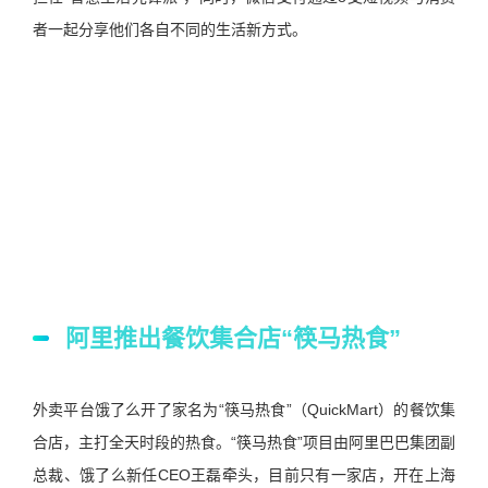
者一起分享他们各自不同的生活新方式。
阿里推出餐饮集合店“筷马热食”
外卖平台饿了么开了家名为“筷马热食”（QuickMart）的餐饮集
合店，主打全天时段的热食。“筷马热食”项目由阿里巴巴集团副
总裁、饿了么新任CEO王磊牵头，目前只有一家店，开在上海